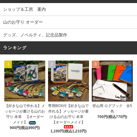
ショップ＆工房 案内
山のお守り オーダー
グッズ、ノベルティ、記念品製作
ランキング
1
2
3
専用BOX付【好きな山で
【好きな山で作れる】メ
登山用 ログブック 全5
作れる】メッセージが書
ッセージが書ける山のお
色
ける山のお守り 本革
守り 本革 【オーダー
700円(税込770円)
【オーダーメイド】
メイド】
900円(税込990円)
1,100円(税込1,210円)