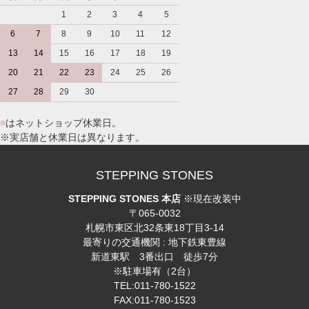
1
2
3
4
5
6
7
8
9
10
11
12
13
14
15
16
17
18
19
20
21
22
23
24
25
26
27
28
29
30
■
はネットショップ休業日。
※実店舗と休業日は異なります。
STEPPING STONES
STEPPING STONES 本店
※現在改装中
〒065-0032
札幌市東区北32条東18丁目3-14
最寄りの交通機関 : 地下鉄東豊線
新道東駅 3番出口 徒歩7分
※駐車場有（2台）
TEL:011-780-1522
FAX:011-780-1523