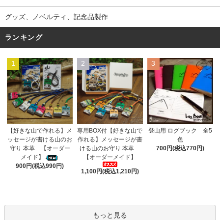
グッズ、ノベルティ、記念品製作
ランキング
1
2
3
専用BOX付【好きな山で
【好きな山で作れる】メ
登山用 ログブック 全5
作れる】メッセージが書
ッセージが書ける山のお
色
ける山のお守り 本革
守り 本革 【オーダー
700円(税込770円)
【オーダーメイド】
メイド】
900円(税込990円)
1,100円(税込1,210円)
もっと見る