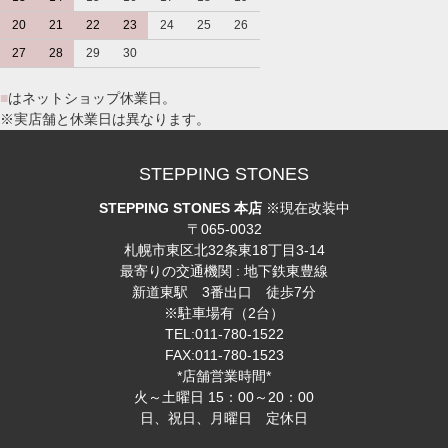
20
21
22
23
24
25
26
27
28
29
30
■
はネットショップ休業日。
※実店舗と休業日は異なります。
STEPPING STONES
STEPPING STONES 本店
※現在改装中
〒065-0032
札幌市東区北32条東18丁目3-14
最寄りの交通機関 : 地下鉄東豊線
新道東駅 3番出口 徒歩7分
※駐車場有（2台）
TEL:011-780-1522
FAX:011-780-1523
*店舗営業時間*
火～土曜日 15：00～20：00
日、祝日、月曜日 定休日