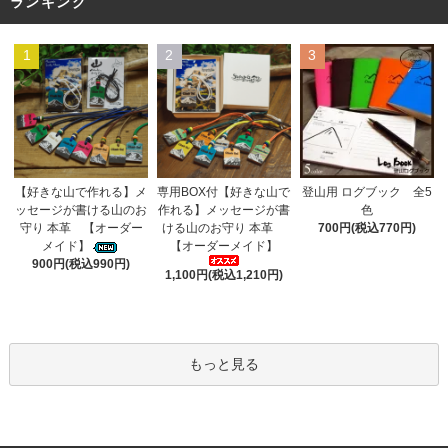
ランキング
1
2
3
専用BOX付【好きな山で
【好きな山で作れる】メ
登山用 ログブック 全5
作れる】メッセージが書
ッセージが書ける山のお
色
ける山のお守り 本革
守り 本革 【オーダー
700円(税込770円)
【オーダーメイド】
メイド】
900円(税込990円)
1,100円(税込1,210円)
もっと見る