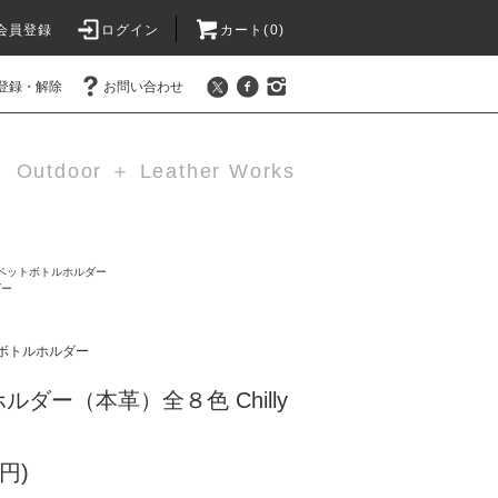
会員登録
ログイン
カート(0)
登録・解除
お問い合わせ
Outdoor ＋ Leather Works
ペットボトルホルダー
ダー
ボトルホルダー
ダー（本革）全８色 Chilly
円)