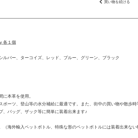
買い物を続ける
y 各１個
シルバー、ターコイズ、レッド、ブルー、グリーン、ブラック
間に本革を使用。
スポーツ、登山等の水分補給に最適です。また、街中の買い物や散歩時
プ、バッグ、ザック等に簡単に装着出来ます♪
。（海外輸入ペットボトル、特殊な形のペットボトルには装着出来ない