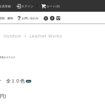
会員登録
ログイン
カート(0)
登録・解除
お問い合わせ
Outdoor ＋ Leather Works
革巻きカラビナ
ナ 全１０色
円)