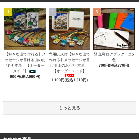
1
2
3
専用BOX付【好きな山で
【好きな山で作れる】メ
登山用 ログブック 全5
作れる】メッセージが書
ッセージが書ける山のお
色
ける山のお守り 本革
守り 本革 【オーダー
700円(税込770円)
【オーダーメイド】
メイド】
900円(税込990円)
1,100円(税込1,210円)
もっと見る