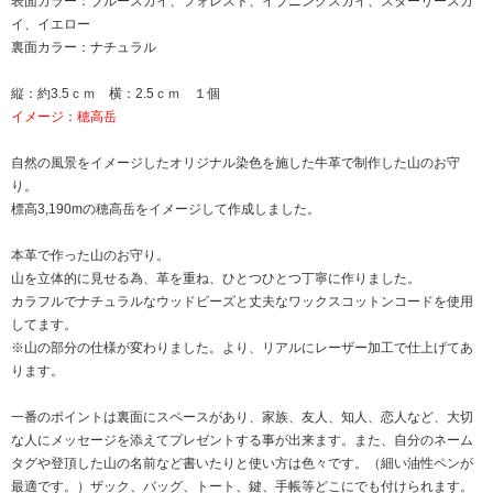
表面カラー：ブルースカイ、フォレスト、イブニングスカイ、スターリースカ
イ、イエロー
裏面カラー：ナチュラル
縦：約3.5ｃｍ 横：2.5ｃｍ １個
イメージ：穂高岳
自然の風景をイメージしたオリジナル染色を施した牛革で制作した山のお守
り。
標高3,190mの穂高岳をイメージして作成しました。
本革で作った山のお守り。
山を立体的に見せる為、革を重ね、ひとつひとつ丁寧に作りました。
カラフルでナチュラルなウッドビーズと丈夫なワックスコットンコードを使用
してます。
※山の部分の仕様が変わりました。より、リアルにレーザー加工で仕上げてあ
ります。
一番のポイントは裏面にスペースがあり、家族、友人、知人、恋人など、大切
な人にメッセージを添えてプレゼントする事が出来ます。また、自分のネーム
タグや登頂した山の名前など書いたりと使い方は色々です。（細い油性ペンが
最適です。）ザック、バッグ、トート、鍵、手帳等どこにでも付けられます。