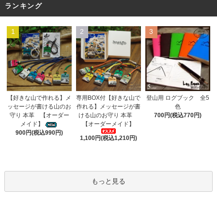
ランキング
1
2
3
専用BOX付【好きな山で
【好きな山で作れる】メ
登山用 ログブック 全5
作れる】メッセージが書
ッセージが書ける山のお
色
ける山のお守り 本革
守り 本革 【オーダー
700円(税込770円)
【オーダーメイド】
メイド】
900円(税込990円)
1,100円(税込1,210円)
もっと見る