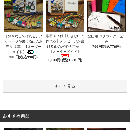
専用BOX付【好きな山で
【好きな山で作れる】メ
登山用 ログブック 全5
作れる】メッセージが書
ッセージが書ける山のお
色
ける山のお守り 本革
守り 本革 【オーダー
700円(税込770円)
【オーダーメイド】
メイド】
900円(税込990円)
1,100円(税込1,210円)
もっと見る
おすすめ商品