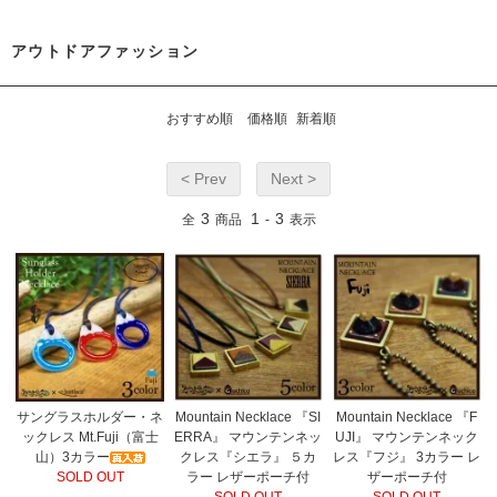
アウトドアファッション
おすすめ順
価格順
新着順
< Prev
Next >
3
1
3
全
商品
-
表示
サングラスホルダー・ネ
Mountain Necklace 『SI
Mountain Necklace 『F
ックレス Mt.Fuji（富士
ERRA』 マウンテンネッ
UJI』 マウンテンネック
山）3カラー
クレス『シエラ』 ５カ
レス『フジ』 3カラー レ
SOLD OUT
ラー レザーポーチ付
ザーポーチ付