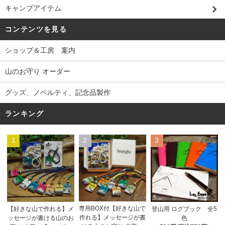
キャンプアイテム
コンテンツを見る
ショップ＆工房 案内
山のお守り オーダー
グッズ、ノベルティ、記念品製作
ランキング
1
2
3
専用BOX付【好きな山で
【好きな山で作れる】メ
登山用 ログブック 全5
作れる】メッセージが書
ッセージが書ける山のお
色